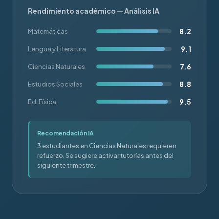
Rendimiento académico — Análisis IA
8.2
Matemáticas
9.1
Lengua y Literatura
7.6
Ciencias Naturales
8.8
Estudios Sociales
9.5
Ed. Física
Recomendación IA
3 estudiantes en Ciencias Naturales requieren
refuerzo. Se sugiere activar tutorías antes del
siguiente trimestre.